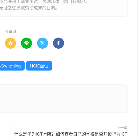
不允许用于商业用途，否则法律问题自行承担。
无耻之徒盗取劳动成果的目的。
分享到




&Switching
HCIE面试
下一篇
什么是华为ICT学院？如何查看自己的学校是否开设华为ICT