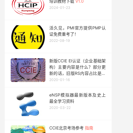
培训教材下载
V1.0
2024-01-23
活久见，PMI官方提供PMP认
证免费重考了！
2022-08-19
新版CCIE EI认证（企业基础架
构）主要内容是什么？部分更
新的话，旧版RS内容占比是多
少？
2020-01-16
eNSP模拟器最新版本及史上
最全学习资料
2020-03-22
CCIE北京考场参考
指南