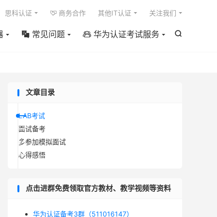

思科认证
商务合作
其他IT认证
关注我们

器
常见问题
华为认证考试服务



文章目录
LAB考试
面试备考
多参加模拟面试
心得感悟
点击进群免费领取官方教材、教学视频等资料
华为认证备考3群（511016147）