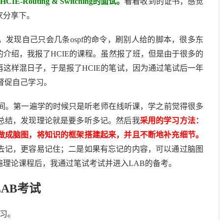
outing & Switching的面试。
看着收到的证书，感觉
家分享下。
，发现自己只会几条ospf的命令，刷别人给的脚本，很多东
介绍，我报了HCIE的课程。虽然报了班，但是由于很多的
再这样混日子，于是报了HCIE的笔试，因为通过笔试后一年
督促自己学习。
半的时间。第一遍学的时候只是听老师在线听课，学之前觉得很多
总结，发现理论就是要多听多记。然后我
采用的学习方法：
做成脑图，将知识的框架搭建起来，并且不断地补充细节。
去记，更容易记住；二是如果有忘记的内容，可以通过脑图
理论课程后，我通过笔试考试并进入LAB的备考。
LAB考试
练习。