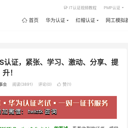
IT认证视频教程
PMP认证

首页
华为认证
红帽认证
网工模拟

E-RS认证，紧张、学习、激动、分享、提
升！
故事会
阅读(3891)
评论(0)
赞(
1
)
