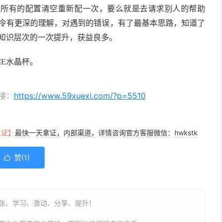
备所有的配置清空重新配一次，要么就是去请求别人的帮助
命令有更深的理解，对遇到的错误，有了最基本思路，知道了
我知识层次的一次提升，获益良多。
IE水晶杯。
接：
https://www.59xuexi.com/?p=5510
认证】
最快一天拿证，内部渠道，详情咨询官方客服微信：hwkstk
赞(
1
)

，紧张、学习、激动、分享、提升！