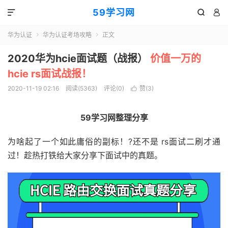
59学习网



华为认证
华为认证考场攻略
正文


2020华为hcie面试题（战报）
价值一万的
hcie rs面试战报！
2020-11-19 02:16
阅读(5363)
评论(0)
赞(
3
)

59学习网整理分享
为啥起了一个如此庸俗的副标！?还不是 rs面试二刷才通
过！趁热打铁给大家分享下面试中的真题。