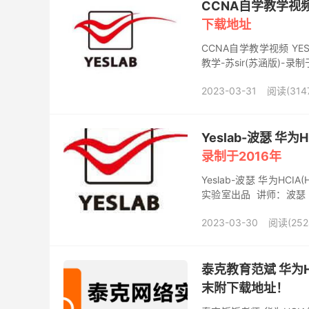
CCNA自学教学视频
下载地址
CCNA自学教学视频 YE
教学-苏sir(苏涵版)-录
mp4+wmv) 课程目录...
2023-03-31
阅读(314
Yeslab-波瑟 华
录制于2016年
Yeslab-波瑟 华为HC
实验室出品 讲师：波瑟（
格式：mp4，大小：1....
2023-03-30
阅读(252
泰克教育范斌 华为HCI
末附下载地址！