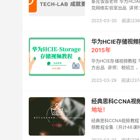
泰克饭饭老师 华为HCIA(
克网络实验室出品 讲师：饭
计8课时，格...
2023-03-30
阅读(236
华为HCIE存储视
2015年
华为HCIE存储视频教程 
方出品 讲师：税绍兰 、
23课时，格式：mp4，大小
2023-03-29
阅读(237
经典思科CCNA视
地址！
经典思科CCNA视频教程
频教程全集（共计48课时
碧舟，男，壮族，广西河池
2023-03-23
阅读(228