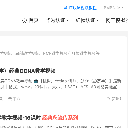
IT认证视频教程
PMP认证

首页
华为认证
红帽认证
网工模拟

教学视频、思科教学视频、PMP教学视频和红帽教学视频等。
彭定学）经典CCNA教学视频
）经典CCNA教学视频 📺【机构：Yeslab 讲师：彭sir（彭定学）】最新
 | 格式：wmv，29课时，大小：1.63G） YESLAB网络实验室简
京，...
0)
去评论
赞(
5
)

学教学视频-16课时
经典永流传系列
视频-16课时 讲师：闫辉，CCNA教学视频-16课时【机构：南京太阁