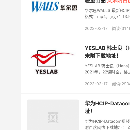
验室出品
文末附百
华尔思WALLS 最新HCI
格式：mp4，大小：13
验室2004年起就开始开展
2023-03-17
阅读(314
YESLAB 韩士良（
末附下载地址！
YESLAB 韩士良（Han
2021年，22课时全，格
目前主要从事华为HCIA..
2023-03-17
阅读(290
华为HCIP-Dat
址！
华为HCIP-Datacom
附百度网盘下载地址！ 课程简介 