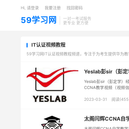
Hi, 请登录
我要注册
找回密码
59学习网
一对一考试服务
更专业 更方便
IT认证视频教程
59学习网IT认证视频教程频道，专注于为考生提供华为
Yeslab彭sir（
Yeslab彭sir（彭定学
CCNA教学视频（视频信息
介： YESLAB 总部设在北
2023-03-31
阅读(455
太阁闫辉CCNA自
太阁闫辉CCNA自学教学