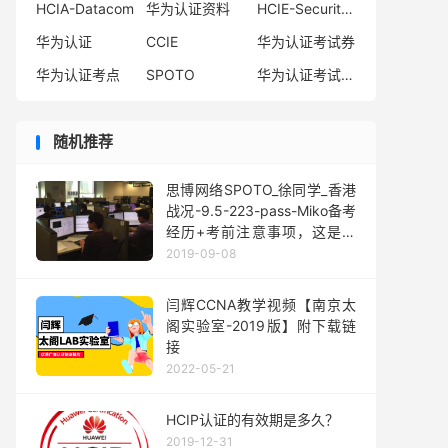
HCIA-Datacom
华为认证资料
HCIE-Security备考指南
华为认证
CCIE
华为认证考试券
华为认证考点
SPOTO
华为认证考试费用
随机推荐
思博网络SPOTO_徐同学_香港
战况-9.5-223-pass-Miko备考
经历+考前注意事项，这是一
份蛇皮战报！
2019-09-08
闫辉CCNA教学视频【南京太
阁实验室-2019版】附下载链
接
2022-05-21
HCIP认证的有效期是多久？
2019-12-31