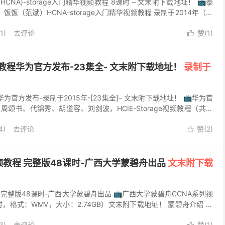
HCNA)-storage入门精华视频教程 8课时 – 文末附下载地址！ 📺泰
饭（范斌）HCNA-storage入门精华视频教程 录制于2014年（共
1)
去评论
赞(
1
)

频教程华为官方发布-23集全- 文末附下载地址！
录制于
华为官方发布-录制于2015年-[23集全]– 文末附下载地址！ 📺华为官
周颂书、代锦秀、胡道容、刘剑波，HCIE-Storage视频教程（共计
：9...
4)
去评论
赞(
2
)

频教程 完整版48课时-广西大学蒙碧舟出品
文末附下载
 完整版48课时-广西大学蒙碧舟出品 📺广西大学蒙碧舟CCNA系列视
，格式：WMV，大小：2.74GB）文末附下载地址！ 蒙碧舟介绍 蒙
巴马人，2011年7月参加工作，...
3)
去评论
赞(
1
)