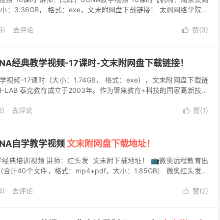
：3.36GB， 格式：exe，文末附网盘下载链接！ 太阁网络学院简
太阁络网络科技有限公司旗下教育...
9)
去评论
赞(
3
)

NA经典教学视频-17课时-文末附网盘下载链接！
学视频-17课时（大小：1.74GB， 格式：exe），文末附网盘下载链
CH-LAB 泰克教育成立于2003年。作为聚焦教育+科技的国家高新技术
算、大数据、人工智能、5...
2)
去评论
赞(
1
)

NA自学教学视频
文末附网盘下载地址！
学经典培训视频 讲师：红头发 文末附下载地址！ 📺微奥远程教育出
合计40个文件，格式：mp4+pdf，大小：1.85GB） 微奥红头发部
ng in a...
4)
去评论
赞(
2
)
