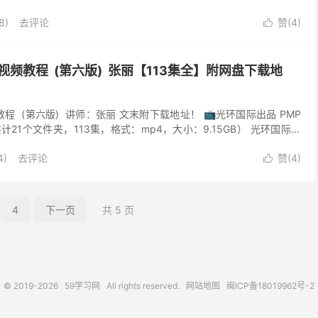
8)
去评论
赞(
4
)

视频教程 (第六版) 张丽【113集全】附网盘下载地
教程 (第六版) 讲师：张丽 文末附下载地址！ 📺光环国际出品 PMP
21个文件夹，113集，格式：mp4，大小：9.15GB） 光环国际机
...
4)
去评论
赞(
4
)

4
下一页
共 5 页
© 2019-2026
59学习网
All rights reserved.
网站地图
闽ICP备18019962号-2