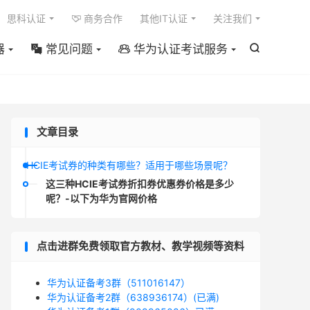

思科认证
商务合作
其他IT认证
关注我们

器
常见问题
华为认证考试服务



文章目录
HCIE考试券的种类有哪些？适用于哪些场景呢？
这三种HCIE考试券折扣券优惠券价格是多少
呢？-以下为华为官网价格
点击进群免费领取官方教材、教学视频等资料
华为认证备考3群（511016147）
华为认证备考2群（638936174）(已满)