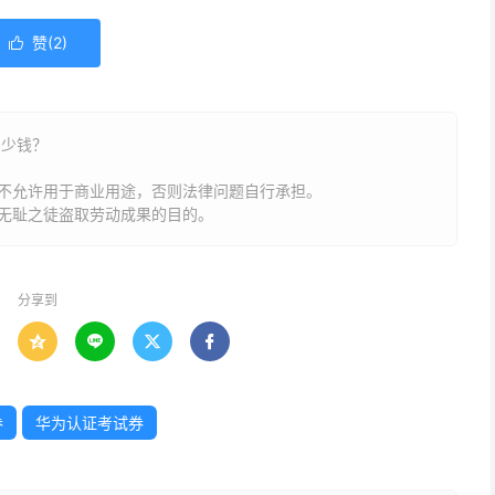
赞(
2
)

多少钱？
不允许用于商业用途，否则法律问题自行承担。
无耻之徒盗取劳动成果的目的。
分享到




券
华为认证考试券