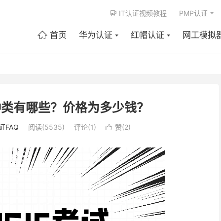
IT认证视频教程
PMP认证

首页
华为认证
红帽认证
网工模拟

种类有哪些？价格为多少钱？
证FAQ
阅读(5535)
评论(1)
赞(
2
)
