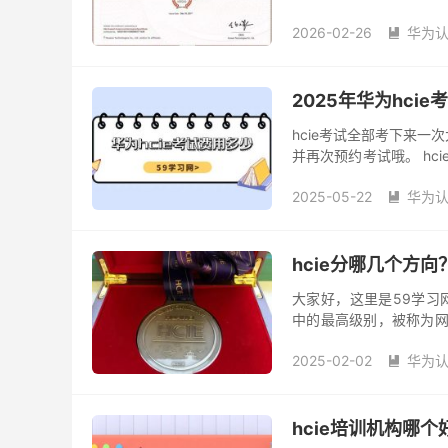
9，截止2026年2月份，hc
2026-02-26
华为认

2025年华为hci
hcie考试全部考下来一
并再次预约考试哦。 hcie考试费的确是属于IT认证中最贵的认证类目之一，一万多且不含hcie
培训费和车马费。（hc
2025-05-22
华为认
活的人，工资一般也不会

hcie分哪几个方
大家好，这里是59学习网。HC
中的最高级别，被称为网
加求职竞争力，那么在2025
2025-02-02
华为认

hcie培训机构哪个