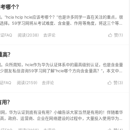
e应该考哪个？
“hcia hcip hcie应该考哪个？”也是许多同学一直在关注的重点，很
选择。59学习网将从考试难度、含金量、作用等角度，将这三个等级
所帮助，下面一起来看看吧！😊 ...
证FAQ
阅读(2038)
去评论
赞(
1
)

量高？
网。众所周知，hcie作为华为认证体系中的最高级别认证，也是含金量
朋友私信咨询59学习网了解“hcie哪个方向含金量高？”，本文中，
cie哪个方向含金量高？ 毋庸置疑，...
证FAQ
阅读(2159)
去评论
赞(
3
)

有用？
习网，华为认证到底有没有用？小编告诉大家当然是有用的！伴随着华
高，政府、运营商、企业在网络建设的过程中，大量投入使用华为设
认证，有了华为的认证，就不用担心“英雄无用之地”，...