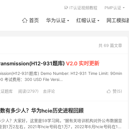
IT认证视频教程
PMP认证

首页
华为认证
红帽认证
网工模拟

共 69 篇文章
nsmission(H12-931题库)
V2.0 实时更新
ion(H12-931题库) Demo Number: H12-931 Time Limit: 90min
000 考试费用：300 USD File Versi...
认证题库
阅读(2797)
去评论
赞(
5
)

证人数有多少人？华为hcie历史进程回顾
数有多少人？大家好，这里是59学习网。“据有关培训机构对外公布数据显
经到1万2左右，2021年hcie号码在1万7，2022年6月hcie号码在1万