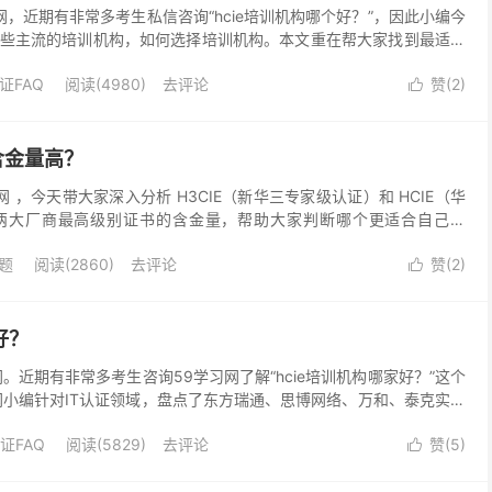
网，近期有非常多考生私信咨询“hcie培训机构哪个好？”，因此小编今
些主流的培训机构，如何选择培训机构。本文重在帮大家找到最适合
cie培训机构有哪些？ 华为人才在线（华...
证FAQ
阅读(4980)
去评论
赞(
2
)

个含金量高？
网 ，今天带大家深入分析 H3CIE（新华三专家级认证）和 HCIE（华
两大厂商最高级别证书的含金量，帮助大家判断哪个更适合自己！
3CIE）是H3C Cert...
题
阅读(2860)
去评论
赞(
2
)

好？
。近期有非常多考生咨询59学习网了解“hcie培训机构哪家好？”这个
网小编针对IT认证领域，盘点了东方瑞通、思博网络、万和、泰克实验
CTO、誉天教育、达内教育、智慧云校、...
证FAQ
阅读(5829)
去评论
赞(
5
)
