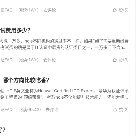
ie证书编...
证FAQ
阅读(1W+)
去评论
赞(
5
)

e考试费用多少？
次大概一万多，hcie不同机构的通过率不一样，如果Fail了需要重新缴费
ie培训加考试多少钱？）不过你也应该相信，给华为（哪怕是外包）干
证FAQ
阅读(1W+)
去评论
赞(
3
)
特别低。

向？哪个方向比较吃香？
IE英文全称为Huawei Certified ICT Expert，是华为认证体系
络工程师的“顶级荣耀”。考取hcie不仅能提升技术能力，还能大幅增
年，hci...
证FAQ
阅读(6543)
去评论
赞(
2
)

好？