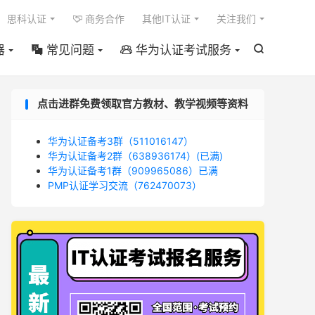

思科认证
商务合作
其他IT认证
关注我们

器
常见问题
华为认证考试服务



点击进群免费领取官方教材、教学视频等资料
华为认证备考3群（511016147）
华为认证备考2群（638936174）(已满)
华为认证备考1群（909965086）已满
PMP认证学习交流（762470073）