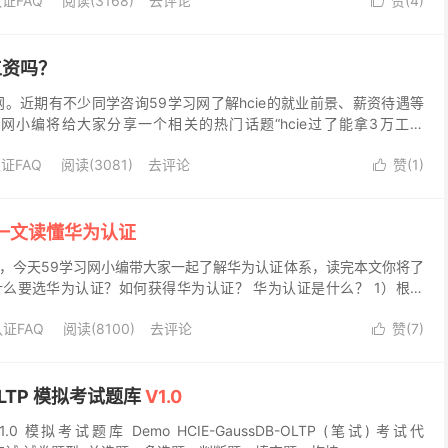
证FAQ
阅读(3168)
去评论
赞(
4
)

工资吗？
网。近期有不少同学咨询59学习网了解hcie的就业前景、薪资待遇等
网小编将给大家分享一个相关的热门话题“hcie过了能拿3万工资
看看吧！ hcie过了能拿3万工资吗？ 华为...
证FAQ
阅读(3081)
去评论
赞(
1
)

一文读懂华为认证
，今天59学习网小编带大家一起了解华为认证体系，读完本文你将了
么要选华为认证？如何获得华为认证？ 华为认证是什么？ 1）根据
求，华为认证由低到高分为HCIA初级认证、HC...
证FAQ
阅读(8100)
去评论
赞(
7
)

-OLTP 模拟考试题库
V1.0
P V1.0 模拟考试题库 Demo HCIE-GaussDB-OLTP (笔试) 考试代