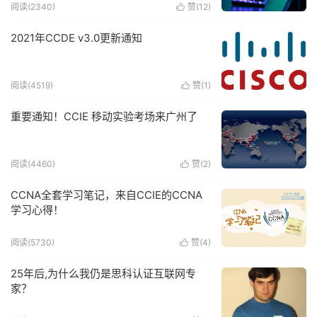
阅读(2340)
赞(
12
)

2021年CCDE v3.0更新通知
阅读(4519)
赞(
1
)

重要通知！CCIE 移动实验考场来广州了
阅读(4460)
赞(
2
)

CCNA全套学习笔记，来自CCIE的CCNA
学习心得！
阅读(5730)
赞(
4
)

25年后,为什么我仍是思科认证互联网专
家？