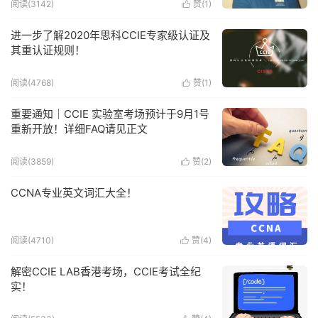
阅读(3142)
赞(
1
)

进一步了解2020年思科CCIE专家级认证及
其重认证规则！
阅读(4768)
赞(
1
)

重要通知｜CCIE 实验室考场预计于9月1号
重新开放！详细FAQ请见正文
阅读(3859)
赞(
2
)

CCNA专业英文词汇大全！
阅读(4710)
赞(
4
)

解密CCIE LAB香港考场，CCIE考试全纪
实！