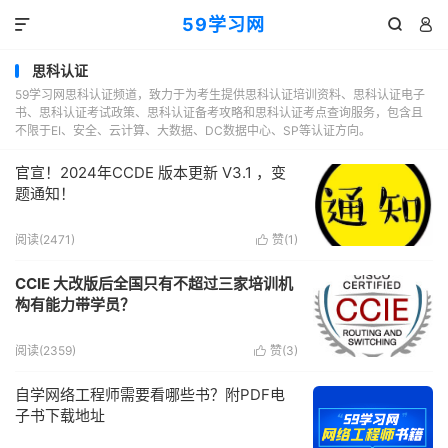
59学习网



思科认证
59学习网思科认证频道，致力于为考生提供思科认证培训资料、思科认证电子
书、思科认证考试政策、思科认证备考攻略和思科认证考点查询服务，包含且
不限于EI、安全、云计算、大数据、DC数据中心、SP等认证方向。
官宣！2024年CCDE 版本更新 V3.1 ，变
题通知！
阅读(2471)
赞(
1
)

CCIE 大改版后全国只有不超过三家培训机
构有能力带学员？
阅读(2359)
赞(
3
)

自学网络工程师需要看哪些书？附PDF电
子书下载地址