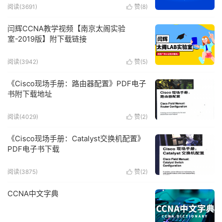
阅读(3691)
赞(
8
)

闫辉CCNA教学视频【南京太阁实验
室-2019版】附下载链接
阅读(3942)
赞(
5
)

《Cisco现场手册：路由器配置》PDF电子
书附下载地址
阅读(4029)
赞(
2
)

《Cisco现场手册：Catalyst交换机配置》
PDF电子书下载
阅读(3875)
赞(
2
)

CCNA中文字典