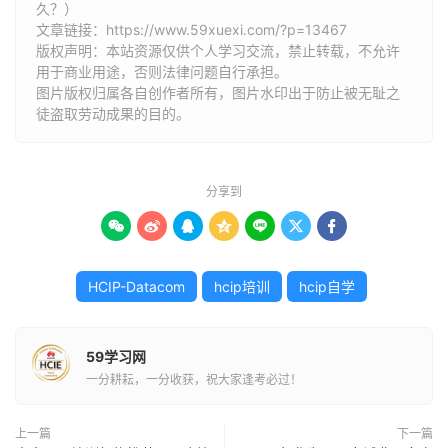
久？）
文章链接：
https://www.59xuexi.com/?p=13467
版权声明：本站资源仅供个人学习交流，禁止转载，不允许
用于商业用途，否则法律问题自行承担。
图片版权归属各自创作者所有，图片水印出于防止被无耻之
徒盗取劳动成果的目的。
分享到







HCIP-Datacom
hcip培训
hcip自学
59学习网
一分耕耘，一分收获，祝大家逢考必过！
上一篇
下一篇