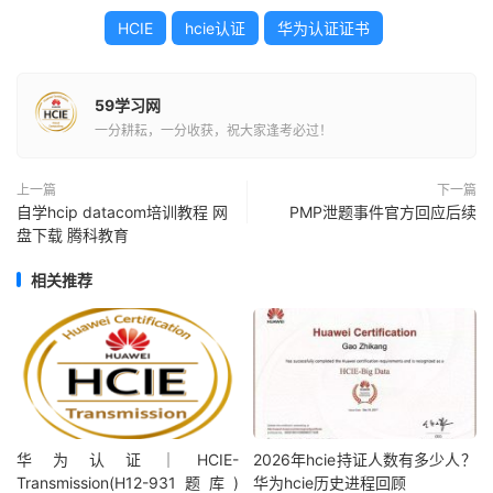
HCIE
hcie认证
华为认证证书
59学习网
一分耕耘，一分收获，祝大家逢考必过！
上一篇
下一篇
自学hcip datacom培训教程 网
PMP泄题事件官方回应后续
盘下载 腾科教育
相关推荐
华为认证｜HCIE-
2026年hcie持证人数有多少人？
Transmission(H12-931题库)
华为hcie历史进程回顾