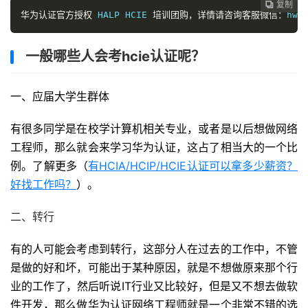
复制
复制
复制



华为认证官方授权
 HALP HCIE 
培训团购，详情请咨询客服微信：
hwk
一般哪些人会考hcie认证呢？
一、应届大学生群体
有很多同学是在校学计算机相关专业，或者是以后想做网络
工程师，那么就会来学习华为认证，这占了相当大的一个比
例。了解更多（
有HCIA/HCIP/HCIE认证可以拿多少薪资？
好找工作吗？
）。
二、转行
有的人可能会考虑到转行，这部分人在过去的工作中，不管
是做的好和坏，可能出于某种原因，就是不想做原来那个行
业的工作了，然后听说IT行业又比较好，但是又不想去做软
件开发，那么做华为认证网络工程师就是一个非常不错的选