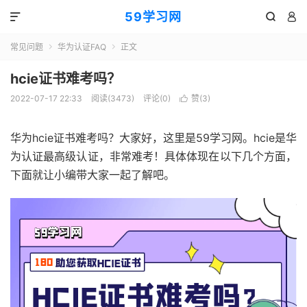
59学习网



常见问题
华为认证FAQ
正文


hcie证书难考吗？
2022-07-17 22:33
阅读(3473)
评论(0)
赞(
3
)

华为hcie证书难考吗？大家好，这里是59学习网。hcie是华
为认证最高级认证，非常难考！具体体现在以下几个方面，
下面就让小编带大家一起了解吧。