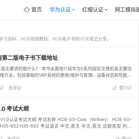
首页
华为认证
红帽认证
网工模拟

E学习资料、HCIE视频教程、HCIE电子书和HCIE笔记分享。
南第二版电子书下载地址
二版主要讲的是什么？ 本书全面地介绍华为S系列园区交换机各主要功
理方法，包括基础的VRP系统的使用/维护与管理、设备状态和性能管
ploy快速部署、信息中心、iSack...
2)
去评论
赞(
10
)

V1.0 考试大纲
 V1.0认证考试大纲 考试名称 HCIE-5G-Core（Written） HCIE-5G-
 H35-652 H35-653 考试语言 中文,英文 中文,英文 试题类型 判断
)
去评论
赞(
1
)
