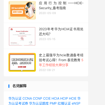
应用行为控制——HCIE-
Security_备考指南
2020-05-09
2023年考华为HCIA证书用处
还大吗？
2023-05-15
史上最强华为hcie数通备考经
验考试心得！From 泰克教育
5
年工作经验大神分享
2022-08-21
名词解释
华为认证
CCNA
CCNP
CCIE
HCIA
HCIP
HCIE
华
为认证考试券
华为认证题库
PMP
红帽认证
eNSP