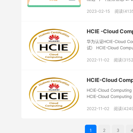
Storage介绍 掌握存储备.
2023-02-15
阅读(413
HCIE -Cloud Co
华为认证HCIE-Cloud Co
试） HCIE-Cloud Comp
2022-11-02
阅读(3152
HCIE-Cloud Co
HCIE-Cloud Com
HCIE-Cloud Computin
2022-11-02
阅读(4249
1
2
3