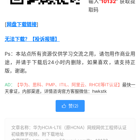
输入“
10132
” 获取提
取码
[
网盘下载链接
]
无法下载？【投诉报错】
Ps：本站点所有资源仅供学习交流之用，请勿用作商业用
途，并请于下载后24小时内删除，如果喜欢，请支持正
版，谢谢。
AD：
【华为、思科、PMP、ITIL、阿里云、RHCE等IT认证】
最快一
天拿证，内部渠道，详情咨询官方客服微信：hwkstk
赞(
2
)

文章名称：华为HCIA-LTE（原HCNA）网规网优工程师认证
初级教学视频，附下载地址