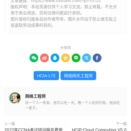
文章链接：
https://www.59xuexi.com/?p=10132
版权声明：本站资源仅供个人学习交流，禁止转载，不允许
用于商业用途，否则法律问题自行承担。
图片版权归属各自创作者所有，图片水印出于防止被无耻之
徒盗取劳动成果的目的。
分享到







HCIA-LTE
网规网优工程师
网络工程师
给一个人一条鱼，他可以吃一天。教一个人如何钓鱼，他会吃
一辈子。
上一篇
下一篇
2022年CCNA考试培训报名费用
HCIP-Cloud Computing V5.0