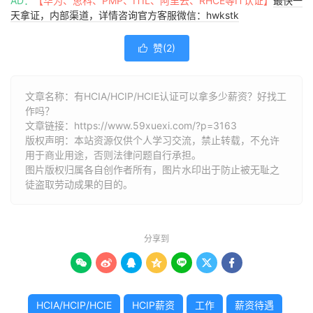
AD：
【华为、思科、PMP、ITIL、阿里云、RHCE等IT认证】
最快一
天拿证，内部渠道，详情咨询官方客服微信：hwkstk
赞(
2
)

文章名称：有HCIA/HCIP/HCIE认证可以拿多少薪资？好找工
作吗？
文章链接：
https://www.59xuexi.com/?p=3163
版权声明：本站资源仅供个人学习交流，禁止转载，不允许
用于商业用途，否则法律问题自行承担。
图片版权归属各自创作者所有，图片水印出于防止被无耻之
徒盗取劳动成果的目的。
分享到







HCIA/HCIP/HCIE
HCIP薪资
工作
薪资待遇