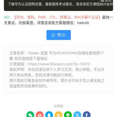
复制
复制
复制
复制
复制





了解华为认证团购优惠、最新题库考试报名，请咨询官方课程顾问老师
V
AD：
【华为、思科、PMP、ITIL、阿里云、RHCE等IT认证】
最快一
天拿证，内部渠道，详情咨询官方客服微信：hwkstk
赞(
2
)

文章名称：Yeslab-波瑟 华为HCIA(HCNA)存储全套视频17
集-附百度网盘下载地址
文章链接：
https://www.59xuexi.com/?p=12013
版权声明：本站资源仅供个人学习交流，禁止转载，不允许
用于商业用途，否则法律问题自行承担。
图片版权归属各自创作者所有，图片水印出于防止被无耻之
徒盗取劳动成果的目的。
分享到






