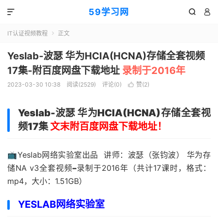
59学习网



IT认证视频教程
正文

Yeslab-波瑟 华为HCIA(HCNA)存储全套视频
17集-附百度网盘下载地址
录制于2016年
2023-03-30 10:38
阅读(2529)
评论(0)
赞(
2
)

Yeslab-波瑟 华为HCIA(HCNA)存储全套视
频17集
文末附百度网盘下载地址！
📺Yeslab网络实验室出品 讲师：波瑟（张钧波） 华为存
储NA v3全套视频
–
录制于2016年（共计17课时，格式：
mp4，大小：1.51GB）
YESLAB网络实验室