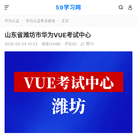
59学习网



华为认证
华为认证考点查询
正文


山东省潍坊市华为VUE考试中心
2026-06-04 10:33
阅读(3488)
评论(0)
赞(
1
)
