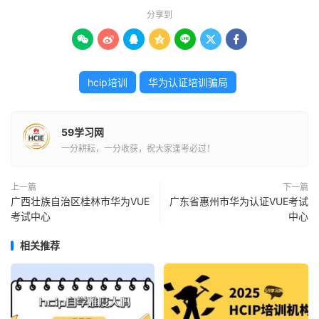
分享到







hcip培训
华为认证培训骗局
59学习网
一分耕耘，一分收获，祝大家逢考必过！
上一篇
下一篇
广西壮族自治区桂林市华为VUE
广东省惠州市华为认证VUE考试
考试中心
中心
相关推荐