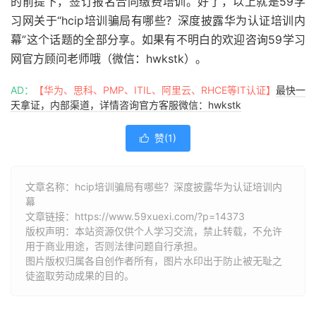
的前提下，签订报名合同缴费培训。好了，以上就是59学
习网关于“hcip培训骗局有哪些？深度披露华为认证培训内
幕”这个话题的全部分享。如果有不明白的欢迎咨询59学习
网官方顾问老师哦（微信：hwkstk）。
AD：
【华为、思科、PMP、ITIL、阿里云、RHCE等IT认证】
最快一
天拿证，内部渠道，详情咨询官方客服微信：hwkstk
赞(
1
)

文章名称：hcip培训骗局有哪些？深度披露华为认证培训内
幕
文章链接：
https://www.59xuexi.com/?p=14373
版权声明：本站资源仅供个人学习交流，禁止转载，不允许
用于商业用途，否则法律问题自行承担。
图片版权归属各自创作者所有，图片水印出于防止被无耻之
徒盗取劳动成果的目的。