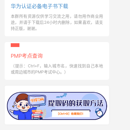
华为认证必备电子书下载
本群所有资源仅供学习交流之用，请勿用作商业用
途，并请于下载后24小时内删除，如果喜欢，请支
持正版，谢谢。
PMP考点查询
（提示：Ctrl+F，输入城市名，快速找到自己本地
或周边城市的PMP考试中心。）