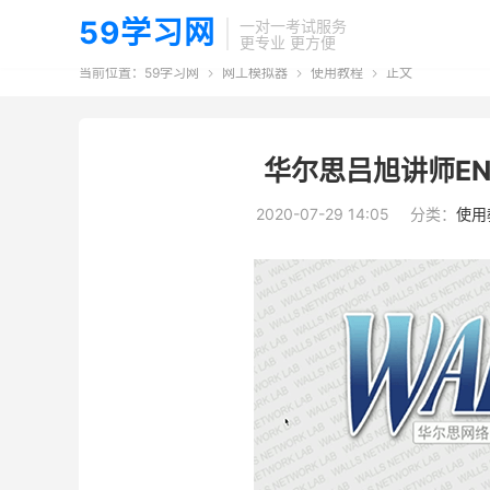
59学习网
一对一考试服务
更专业 更方便
当前位置：
59学习网
网工模拟器
使用教程
正文



华尔思吕旭讲师EN
2020-07-29 14:05
分类：
使用