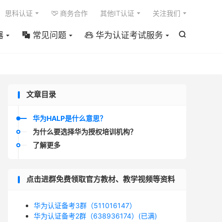

思科认证
商务合作
其他IT认证
关注我们

器
常见问题
华为认证考试服务



文章目录
华为HALP是什么意思？
为什么要选择华为授权培训机构？
了解更多
点击进群免费领取官方教材、教学视频等资料
华为认证备考3群（511016147）
华为认证备考2群（638936174）(已满)