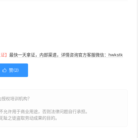
认证】
最快一天拿证，内部渠道，详情咨询官方客服微信：hwkstk
赞(
2
)

为授权培训机构？
不允许用于商业用途，否则法律问题自行承担。
无耻之徒盗取劳动成果的目的。