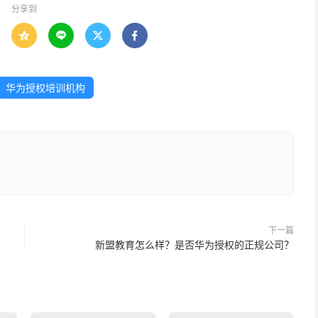
分享到




华为授权培训机构
下一篇
新盟教育怎么样？是否华为授权的正规公司？