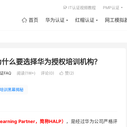
IT认证视频教程
PMP认证

首页
华为认证
红帽认证
网工模拟

为什么要选择华为授权培训机构？
证FAQ
阅读(1W+)
评论(0)
赞(
2
)

培训黑幕揭秘
arning Partner，简称HALP）
，是经过华为公司严格评