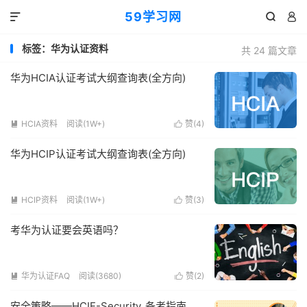
59学习网



标签：华为认证资料
共 24 篇文章
华为HCIA认证考试大纲查询表(全方向)
HCIA资料
阅读(1W+)
赞(
4
)


华为HCIP认证考试大纲查询表(全方向)
HCIP资料
阅读(1W+)
赞(
3
)


考华为认证要会英语吗？
华为认证FAQ
阅读(3680)
赞(
2
)


安全策略——HCIE-Security_备考指南