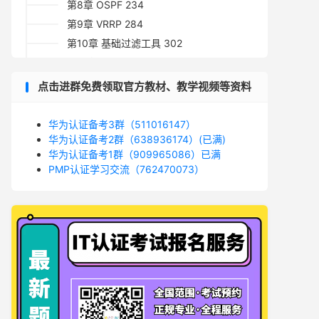
第8章 OSPF 234
第9章 VRRP 284
第10章 基础过滤工具 302
第11章 广域网 320
第12章 DHCP 346
点击进群免费领取官方教材、教学视频等资料
第13章 IPv6366
第14章 其他特性 384
华为认证备考3群（511016147）
HCNA网络技术实验指南PDF电子书下载地址
华为认证备考2群（638936174）(已满)
华为认证备考1群（909965086）已满
点关注不迷路！
PMP认证学习交流（762470073）