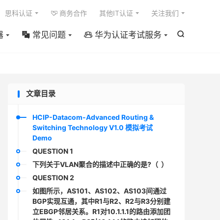

思科认证
商务合作
其他IT认证
关注我们

器
常见问题
华为认证考试服务



文章目录
HCIP-Datacom-Advanced Routing &
Switching Technology V1.0 模拟考试
Demo
QUESTION 1
下列关于VLAN聚合的描述中正确的是?（ ）
QUESTION 2
如图所示，AS101、AS102、AS103间通过
BGP实现互通，其中R1与R2、R2与R3分别建
立EBGP邻居关系。R1对10.1.1.1的路由添加团