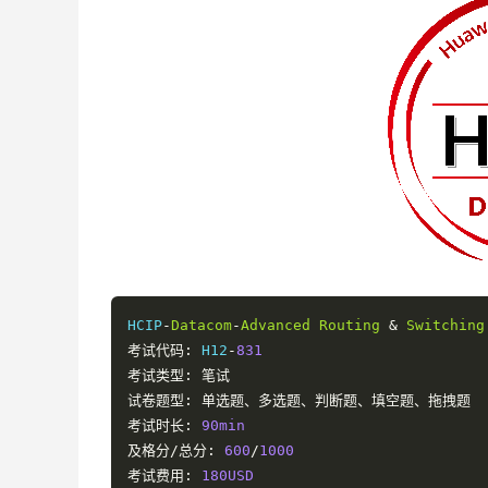
HCIP
-
Datacom
-
Advanced
Routing
&
Switching
考试代码:
 H12
-
831
考试类型:
笔试
试卷题型:
单选题、多选题、判断题、填空题、拖拽题
考试时长:
90min
及格分/总分:
600
/
1000
考试费用:
180USD