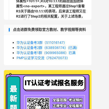
体属性<101:1>,R3对10.1.1.1的路由追加团体
属性<no-export>，某工程师通过Step1查看
R3关于路由10.1.1.1的表项，后来该工程师又在
R2进行了Step2的相关配置，关于上述场景，
以下描述正确的是?( )
QUESTION 3
点击进群免费领取官方教材、教学视频等资料
当网络稳定时，为了提高IS-IS网络的收敛速
度，以下哪个说法是错误的?( )
华为认证备考3群（511016147）
QUESTION 4
华为认证备考2群（638936174）(已满)
为了保证以太交换网络的安全，可以使用下列
华为认证备考1群（909965086）已满
哪些技术?( )多选
PMP认证学习交流（762470073）
QUESTION 5
其园区部署了IPV6进行业务测试，该网络中有
4合路由器，运行OSPFV3实现PY6网络互联
互通。如图所示，某工程师查看R2的LSDB，
截取了一条Intra-Area-Prefix-LSA。关于该
LSA的描述，以下哪些说法是正确的?（ ）多
选
QUESTION 6