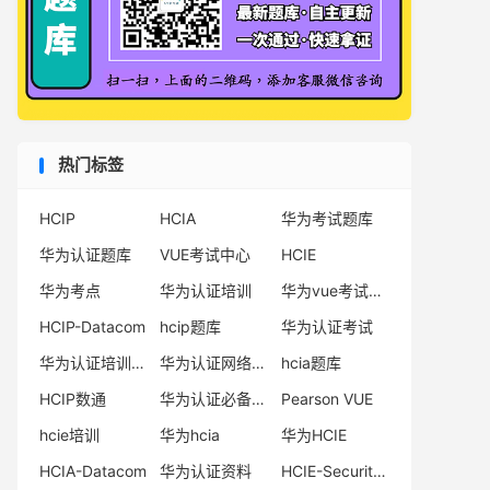
部署MPLS VPN时，PE-CE之间可以使用静态
路由、IGP或BGP交互路由信息。下列哪些操
可以在PE-CE使用OSPF交互路由信息时用来
防止路由环路?( )多选
QUESTION 7
当配置静态LSP时，以下哪些标签可用作
Transit LSR的出标签?( )多选
热门标签
QUESTION 8
OSPFv3与OSPFv2相比，LSA的功能略有区
HCIP
HCIA
华为考试题库
别。以下关于OSPFV3的LSA功能的描述，正
华为认证题库
VUE考试中心
HCIE
确的有哪些?( )多选
QUESTION 9
华为考点
华为认证培训
华为vue考试中心
OSPFV3与OSPFV2的报文类型相同，其中
HCIP-Datacom
hcip题库
华为认证考试
OSPFV3使用链路本地地址作为发送报文的源
华为认证培训机构
华为认证网络工程师
hcia题库
地址，报文可以被转发到始发链路范围之外。
（ ）判断
HCIP数通
华为认证必备电子书系列
Pearson VUE
QUESTION 10
hcie培训
华为hcia
华为HCIE
在BGP网络中，可以通过配置基于前缀的ORF
功能，使得BGP设备只接收自己需要的路由。
HCIA-Datacom
华为认证资料
HCIE-Security备考指南