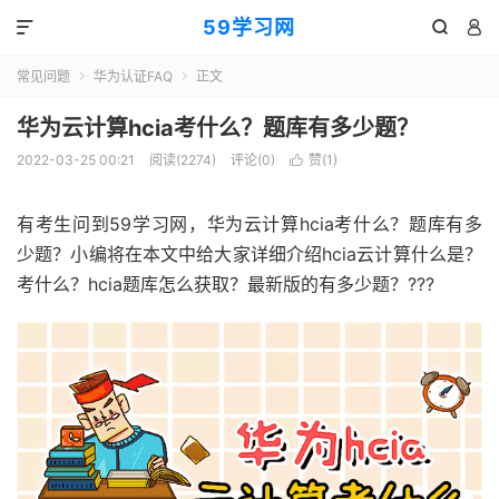
59学习网



常见问题
华为认证FAQ
正文


华为云计算hcia考什么？题库有多少题？
2022-03-25 00:21
阅读(2274)
评论(0)
赞(
1
)

有考生问到59学习网，华为云计算hcia考什么？题库有多
少题？小编将在本文中给大家详细介绍hcia云计算什么是？
考什么？hcia题库怎么获取？最新版的有多少题？???