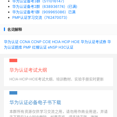
华为认证备考3群（511016147）
华为认证备考2群（638936174）(已满)
华为认证备考1群（909965086）已满
PMP认证学习交流（762470073）
名词解释
华为认证
CCNA
CCNP
CCIE
HCIA
HCIP
HCIE
华为认证考试券
华
为认证题库
PMP
红帽认证
eNSP
H3C认证
华为认证考试大纲
HCIA-HCIP-HCIE考试大纲、培训教材、实验手册实时更新
华为认证必备电子书下载
本群所有资源仅供学习交流之用，请勿用作商业用途，并请
于下载后24小时内删除，如果喜欢，请支持正版，谢谢。