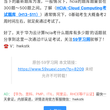
当下的最新题库为准，一般情况下，hcia的题库题量会在
300题～500题之间。了解（
HCIA-Cloud Computing考
试题库（H13-511）
）通常情况下，0基础考生大概备考2
周时间左右，就足矣通过考试了。
好了，关于‘华为云计算hcia考什么题库有多少题’的话题就
分享到这里一次通过IT认证考试，关注
59学习网
就够了！
☎️ V：hwkstk
原创·59学习网 本文链接：
https://www.59xuexi.com/?p=8209
未经
允许不可转载！
AD：
【华为、思科、PMP、ITIL、阿里云、RHCE等IT认证】
最快一
天拿证，内部渠道，详情咨询官方客服微信：hwkstk