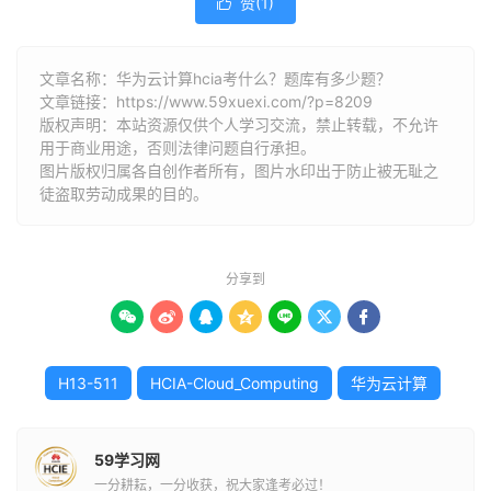
赞(
1
)

文章名称：华为云计算hcia考什么？题库有多少题？
文章链接：
https://www.59xuexi.com/?p=8209
版权声明：本站资源仅供个人学习交流，禁止转载，不允许
用于商业用途，否则法律问题自行承担。
图片版权归属各自创作者所有，图片水印出于防止被无耻之
徒盗取劳动成果的目的。
分享到







H13-511
HCIA-Cloud_Computing
华为云计算
59学习网
一分耕耘，一分收获，祝大家逢考必过！