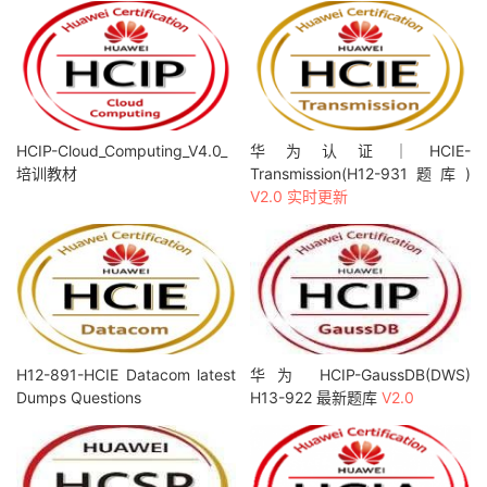
HCIP-Cloud_Computing_V4.0_
华为认证｜HCIE-
培训教材
Transmission(H12-931题库)
V2.0 实时更新
H12-891-HCIE Datacom latest
华为 HCIP-GaussDB(DWS)
Dumps Questions
H13-922 最新题库
V2.0