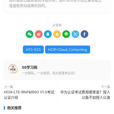
图片版权归属各自创作者所有，图片水印出于防止被无耻之
徒盗取劳动成果的目的。
分享到







H13-523
HCIP-Cloud_Computing
59学习网
一分耕耘，一分收获，祝大家逢考必过！
上一篇
下一篇
HCIA-LTE-RNP&RNO V1.0考试
华为认证考试费用哪里查？授人
认证介绍
以鱼不如授人以渔
相关推荐