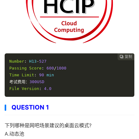
复制
复制
复制



Number
:
 H13
-
527
Passing
Score
:
600
/
1000
Time
Limit
:
90
考试费用：
300USD
File
Version
:
4.0
QUESTION 1
下列哪种是网吧场景建议的桌面云模式?
A.动态池