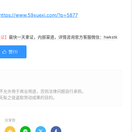
https://www.59xuexi.com/?p=5877
认证】
最快一天拿证，内部渠道，详情咨询官方客服微信：hwkstk
赞(
1
)

不允许用于商业用途，否则法律问题自行承担。
无耻之徒盗取劳动成果的目的。
分享到



