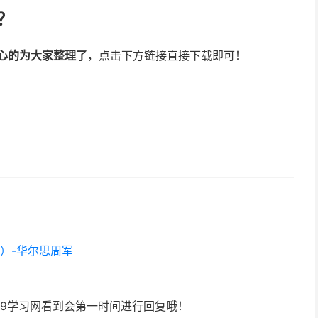
？
贴心的为大家整理了
，点击下方链接直接下载即可！
节）-华尔思周军
9学习网看到会第一时间进行回复哦！