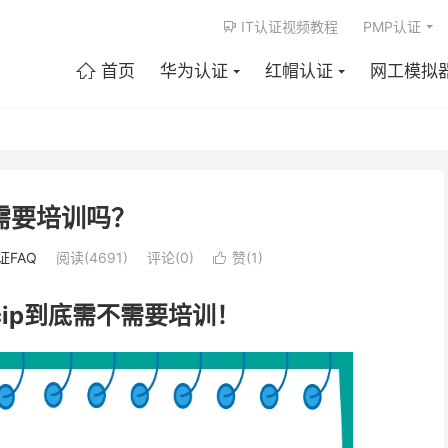
IT认证视频教程
PMP认证

首页
华为认证
红帽认证
网工模拟

p需要培训吗？
证FAQ
阅读(4691)
评论(0)
赞(
1
)

cip到底需不需要培训！