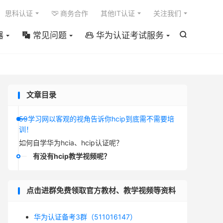

思科认证
商务合作
其他IT认证
关注我们

器
常见问题
华为认证考试服务



文章目录
59学习网以客观的视角告诉你hcip到底需不需要培
训！
如何自学华为hcia、hcip认证呢？
有没有hcip教学视频呢？
点击进群免费领取官方教材、教学视频等资料
华为认证备考3群（511016147）