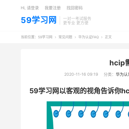
Hi, 请登录
我要注册
找回密码
59学习网
一对一考试服务
更专业 更方便
当前位置：
59学习网
常见问题
华为认证FAQ
正文



hci
2020-11-16 09:19
分类：
华为认
59学习网以客观的视角告诉你h