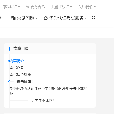

思科认证
商务合作
其他IT认证
关注我们

器
常见问题
华为认证考试服务



文章目录
内容简介：
本书作者
本书适合对象
图书目录：
华为HCNA认证详解与学习指南PDF电子书下载地
址
点关注不迷路！