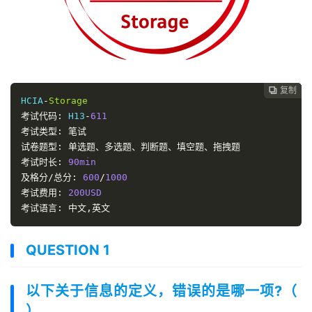
复制
复制
复制
复制
复制
复制
复制







HCIA
-
Storage
考试代码:
 H13
-
611
考试类型:
笔试
试卷题型:
单选题、多选题、判断题、填空题、拖拽题
考试时长:
90min
及格分/总分:
600
/
1000
考试费用:
200USD
考试语言:
中文,英文
QUESTION 1
以下关于信息的定义，错误的是哪一项?（
）