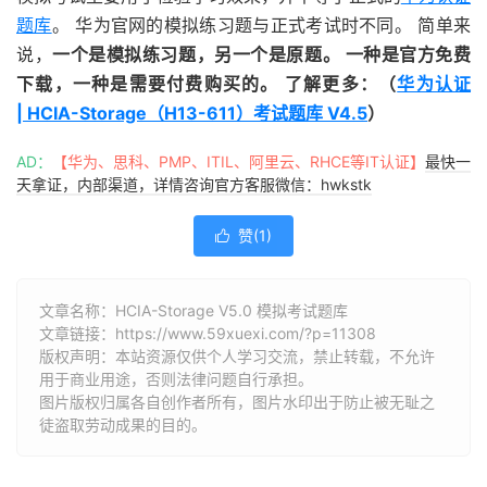
题库
。 华为官网的模拟练习题与正式考试时不同。 简单来
说，
一个是模拟练习题，另一个是原题。 一种是官方免费
下载，一种是需要付费购买的。 了解更多：（
华为认证
| HCIA-Storage（H13-611）考试题库 V4.5
）
AD：
【华为、思科、PMP、ITIL、阿里云、RHCE等IT认证】
最快一
天拿证，内部渠道，详情咨询官方客服微信：hwkstk
赞(
1
)

文章名称：HCIA-Storage V5.0 模拟考试题库
文章链接：
https://www.59xuexi.com/?p=11308
版权声明：本站资源仅供个人学习交流，禁止转载，不允许
用于商业用途，否则法律问题自行承担。
图片版权归属各自创作者所有，图片水印出于防止被无耻之
徒盗取劳动成果的目的。