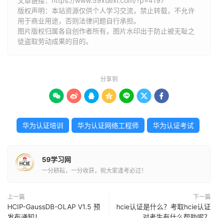
文章链接：
https://www.59xuexi.com/?p=4197
版权声明：本站资源仅供个人学习交流，禁止转载，不允许
用于商业用途，否则法律问题自行承担。
图片版权归属各自创作者所有，图片水印出于防止被无耻之
徒盗取劳动成果的目的。
分享到







华为认证培训
华为认证网络工程师
华为认证考试
59学习网
一分耕耘，一分收获，祝大家逢考必过！
上一篇
下一篇
HCIP-GaussDB-OLAP V1.5 预
hcie认证是什么？考取hcie认证
发布通知！
对考生有什么帮助呢？