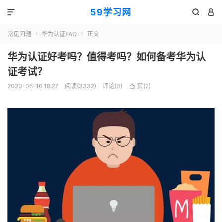
59学习网



常见问题
华为认证FAQ
正文


华为认证好考吗？值得考吗？如何备考华为认
证考试？
2020-06-16 18:27
阅读(3332)
评论(0)
赞(
2
)
