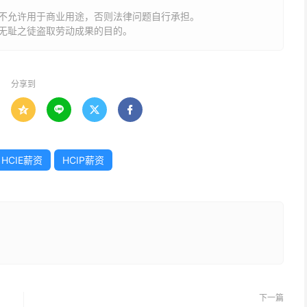
不允许用于商业用途，否则法律问题自行承担。
无耻之徒盗取劳动成果的目的。
分享到




HCIE薪资
HCIP薪资
下一篇