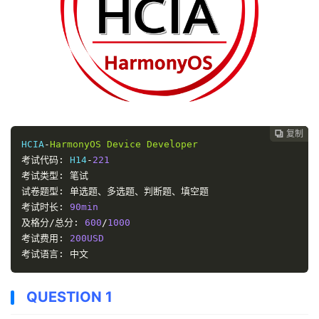
复制
复制
复制



HCIA
-
HarmonyOS
Device
Developer
考试代码:
 H14
-
221
考试类型:
笔试
试卷题型:
单选题、多选题、判断题、填空题
考试时长:
90min
及格分/总分:
600
/
1000
考试费用:
200USD
考试语言:
中文
QUESTION 1