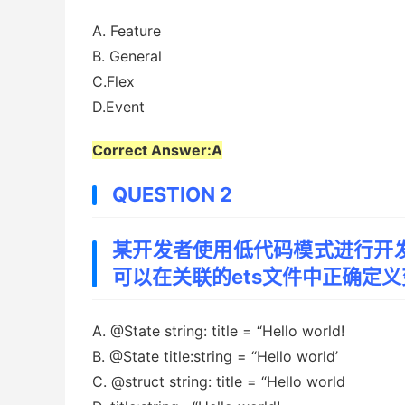
A. Feature
B. General
C.Flex
D.Event
Correct Answer:A
QUESTION 2
某开发者使用低代码模式进行开发
可以在关联的ets文件中正确定义变
A. @State string: title = “Hello world!
B. @State title:string = “Hello world’
C. @struct string: title = “Hello world