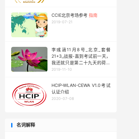
CCIE北京考场参考
指南
2019-07-21
李彧涵11月8号_北京_套餐
21+3_战报-直到考试前一天，
我还就只是第二十九天的荷花
池。
2019-11-10
HCIP-WLAN-CEWA V1.0考试
认证介绍
2020-07-08
名词解释