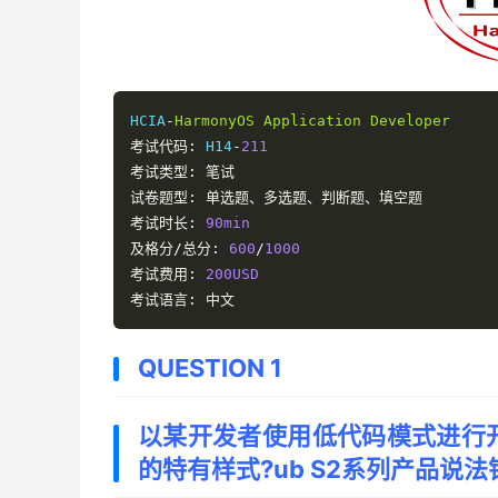
HCIA
-
HarmonyOS
Application
Developer
考试代码:
 H14
-
211
考试类型:
笔试
试卷题型:
单选题、多选题、判断题、填空题
考试时长:
90min
及格分/总分:
600
/
1000
考试费用:
200USD
考试语言:
中文
QUESTION 1
以某开发者使用低代码模式进行
的特有样式?ub S2系列产品说法