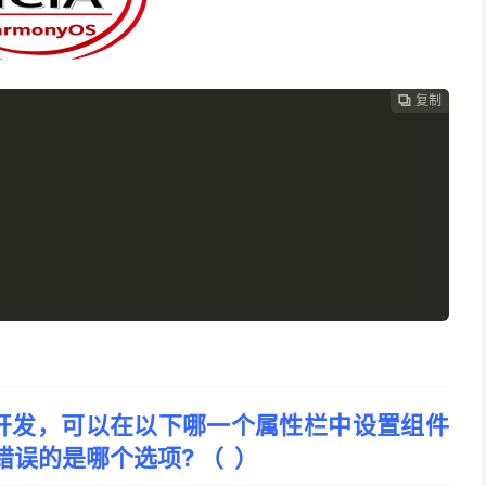
复制
复制
复制



开发，可以在以下哪一个属性栏中设置组件
错误的是哪个选项? （ ）