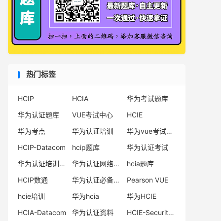
在万物智联时代重要机遇期，鸿蒙系统结合移
动生态发展的趋势，提出了哪三大技术理念?(
)多选
QUESTION 8
开发者可以利用工具中的预览器进行代码调
试，以下哪几项选项是对预览器功能的正确描
热门标签
述? ( )多选
QUESTION 9
HCIP
HCIA
华为考试题库
DevEco Studio提供模拟器供开发者运行和调
试HarmonyOS应用/服务，以下哪几项是对模
华为认证题库
VUE考试中心
HCIE
拟器功能错误的描述?（ ）多选
华为考点
华为认证培训
华为vue考试中心
QUESTION 10
HCIP-Datacom
hcip题库
华为认证考试
某开发者在EntryAbility中借助Want的
parameters参数，在启动SecondAbility时向
华为认证培训机构
华为认证网络工程师
hcia题库
其传递数据，要想在SecondAbility/的page
HCIP数通
华为认证必备电子书系列
Pearson VUE
页面中获取传递过来的数据，首先要在
SecondAbility.ts中通过( )来存储Want对
hcie培训
华为hcia
华为HCIE
象。 填空
HCIA-Datacom
华为认证资料
HCIE-Security备考指南
考试科目