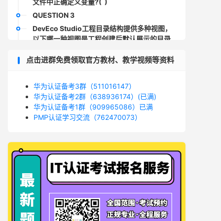
文件中正确定义变量?( )
QUESTION 3
DevEco Studio工程目录结构提供多种视图，
以下哪一种视图是工程创建后默认展示的目录
结构视图?( )
点击进群免费领取官方教材、教学视频等资料
QUESTION 4
某开发者开发了款社交软件，登录界面采用了
手势密码锁的形式，以九宫格图案的方式输入
华为认证备考3群（511016147）
密码，实现效果如下图所示，以下哪一项组件
华为认证备考2群（638936174）(已满)
可以实现该功能?( )
华为认证备考1群（909965086）已满
PMP认证学习交流（762470073）
QUESTION 5
卡片常用于嵌入到其它应用(当前只支持系统应
用)中作为其界面的一部分显示，并支持拉起页
面，发送消息等基础的交互功能。（ ）判断
QUESTION 6
在使用AkTS语言开发界面U1代码过程中，如
果添加或删除了UI组件，则会实时(亚秒级)刷
预览结果，达到极速预览的效果。( )判断
QUESTION 7