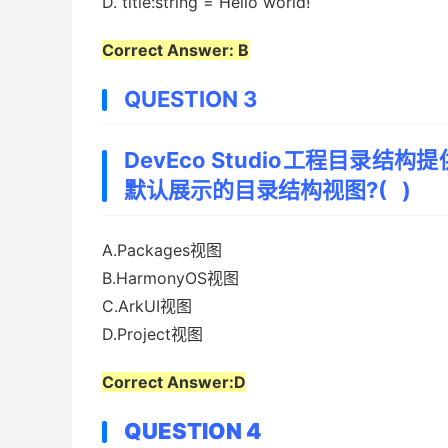
D. title:string =“Hello world!
Correct Answer: B
QUESTION 3
DevEco Studio工程目录
默认展示的目录结构视图?( )
A.Packages视图
B.HarmonyOS视图
C.ArkUI视图
D.Project视图
Correct Answer:D
QUESTION 4