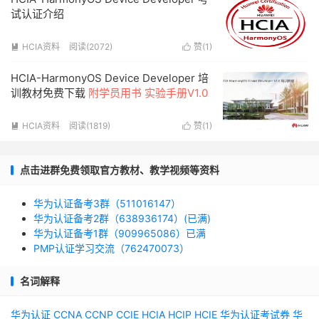
试认证介绍
HCIA资料
阅读(2072)
赞(
1
)


HCIA-HarmonyOS Device Developer 培
训教材免费下载
附学员用书 实验手册V1.0
HCIA资料
阅读(1819)
赞(
1
)


点击进群免费领取官方教材、教学视频等资料
华为认证备考3群（511016147）
华为认证备考2群（638936174）(已满)
华为认证备考1群（909965086）已满
PMP认证学习交流（762470073）
名词解释
华为认证
CCNA
CCNP
CCIE
HCIA
HCIP
HCIE
华为认证考试券
华