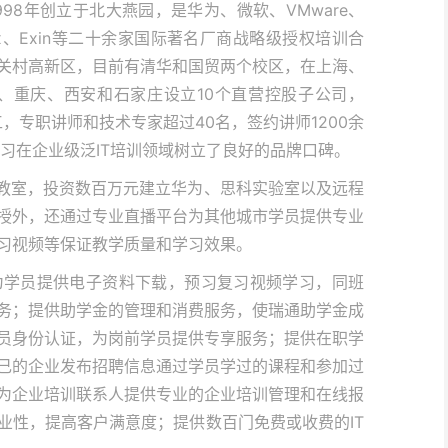
98年创立于北大燕园，是华为、微软、VMware、
trix、Exin等二十余家国际著名厂商战略级授权培训合
关村高新区，目前有清华和国贸两个校区，在上海、
、重庆、西安和石家庄设立10个直营控股子公司，
员工，专职讲师和技术专家超过40名，签约讲师1200余
习在企业级泛IT培训领域树立了良好的品牌口碑。
训教室，投资数百万元建立华为、思科实验室以及远程
授外，还通过专业直播平台为其他城市学员提供专业
习视频等保证教学质量和学习效果。
，为学员提供电子资料下载，预习复习视频学习，同班
务；提供助学金的管理和消费服务，使瑞通助学金成
员身份认证，为岗前学员提供专享服务；提供在职学
己的企业发布招聘信息通过学员学过的课程和参加过
为企业培训联系人提供专业的企业培训管理和在线报
业性，提高客户满意度；提供数百门免费或收费的IT