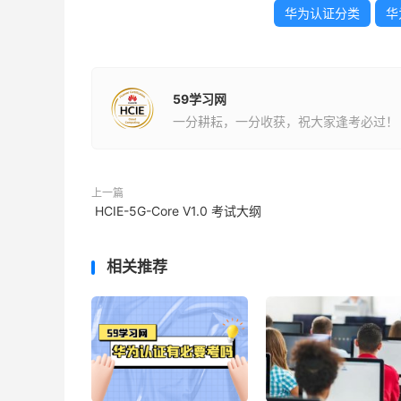
华为认证分类
华
59学习网
一分耕耘，一分收获，祝大家逢考必过！
上一篇
HCIE-5G-Core V1.0 考试大纲
相关推荐