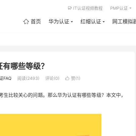
IT认证视频教程
PMP认证

首页
华为认证
红帽认证
网工模拟

证有哪些等级？
证FAQ
阅读(2493)
评论(0)
赞(
1
)

考考生比较关心的问题。那么华为认证有哪些等级？本文中，