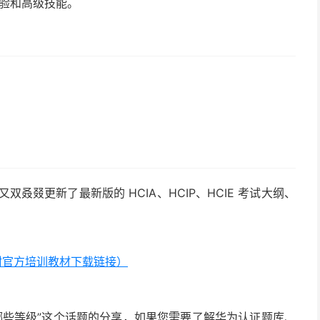
经验和高级技能。
叒叕更新了最新版的 HCIA、HCIP、HCIE 考试大纲、
大纲（附官方培训教材下载链接）
哪些等级”这个话题的分享，如果您需要了解华为认证题库、