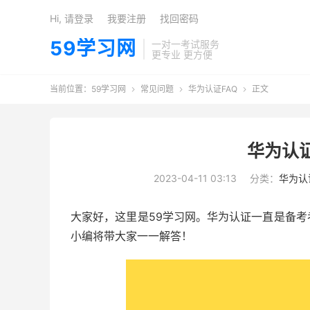
Hi, 请登录
我要注册
找回密码
59学习网
一对一考试服务
更专业 更方便
当前位置：
59学习网
常见问题
华为认证FAQ
正文



华为认
2023-04-11 03:13
分类：
华为认
大家好，这里是59学习网。华为认证一直是备
小编将带大家一一解答！