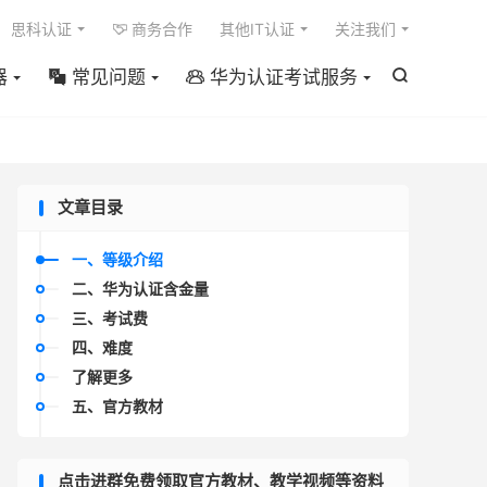

思科认证
商务合作
其他IT认证
关注我们

器
常见问题
华为认证考试服务



文章目录
一、等级介绍
二、华为认证含金量
三、考试费
四、难度
了解更多
五、官方教材
点击进群免费领取官方教材、教学视频等资料