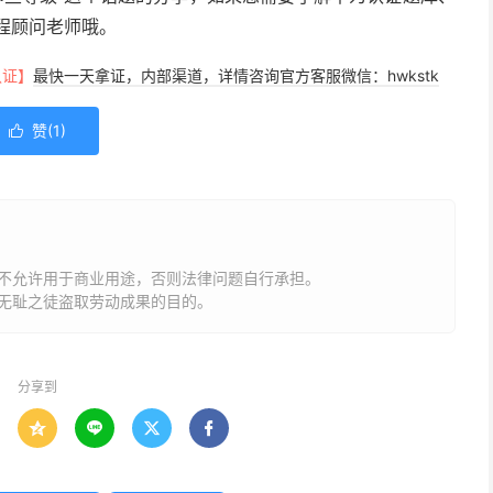
程顾问老师哦。
认证】
最快一天拿证，内部渠道，详情咨询官方客服微信：hwkstk
赞(
1
)

不允许用于商业用途，否则法律问题自行承担。
无耻之徒盗取劳动成果的目的。
分享到



