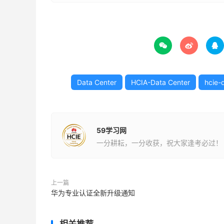



Data Center
HCIA-Data Center
hcie-
59学习网
一分耕耘，一分收获，祝大家逢考必过！
上一篇
华为专业认证全新升级通知
相关推荐