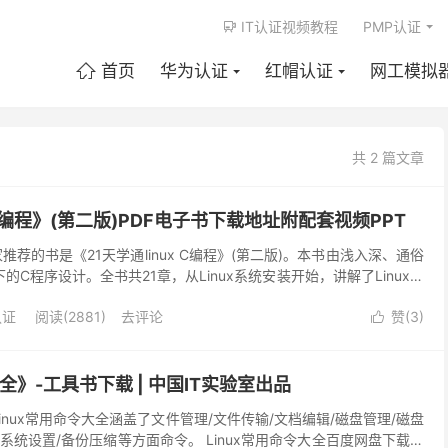
IT认证视频教程
PMP认证

首页
华为认证
红帽认证
网工模拟

共 2 篇文章
x C编程》(第二版)PDF电子书下载地址附配套视频PPT
推荐的书是《21天学通linux C编程》(第二版)。本书由浅入深、通俗
下的C程序设计。全书共21章，从Linux系统安装开始，讲解了Linux常
言基础、指针与函...
认证
阅读(2881)
去评论
赞(
3
)

大全》-工具书下载 | 中国IT实验室出品
 linux常用命令大全涵盖了文件管理/文件传输/文档编辑/磁盘管理/磁盘
/系统设置/备份压缩等方面命令。 Linux常用命令大全百度网盘下载地