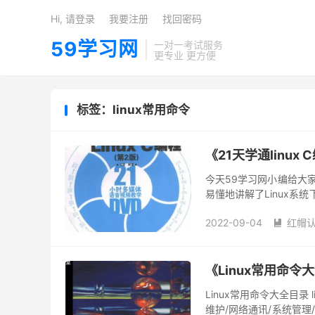
Hi, 请登录
我要注册
找回密码
59学习网
一对一考试服务
更专业 更方便
标签：linux常用命令
《21天学通linu
今天59学习网小编给大家
易懂地讲解了Linux系统
用命令、shell编程、C语
2022-09-04
红帽

《Linux常用命令
Linux常用命令大全目录
维护/网络通讯/系统管理