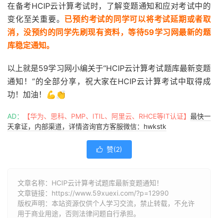
在备考HCIP云计算考试时，了解变题通知和应对考试中的
变化至关重要。
已预约考试的同学可以将考试延期或者取
消，没预约的同学先刷现有资料，等待59学习网最新的题
库稳定通知。
以上就是59学习网小编关于“HCIP云计算考试题库最新变题
通知！”的全部分享，祝大家在HCIP云计算考试中取得成
功！加油！💪👏
AD：
【华为、思科、PMP、ITIL、阿里云、RHCE等IT认证】
最快一
天拿证，内部渠道，详情咨询官方客服微信：hwkstk
赞(
2
)

文章名称：HCIP云计算考试题库最新变题通知！
文章链接：
https://www.59xuexi.com/?p=12990
版权声明：本站资源仅供个人学习交流，禁止转载，不允许
用于商业用途，否则法律问题自行承担。