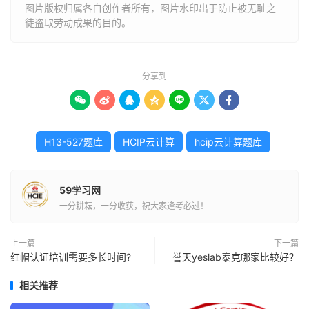
图片版权归属各自创作者所有，图片水印出于防止被无耻之
徒盗取劳动成果的目的。
分享到







H13-527题库
HCIP云计算
hcip云计算题库
59学习网
一分耕耘，一分收获，祝大家逢考必过！
上一篇
下一篇
红帽认证培训需要多长时间?
誉天yeslab泰克哪家比较好？
相关推荐