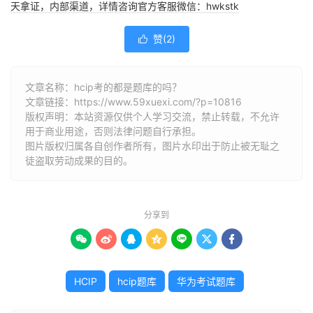
天拿证，内部渠道，详情咨询官方客服微信：hwkstk
赞(
2
)

文章名称：hcip考的都是题库的吗？
文章链接：
https://www.59xuexi.com/?p=10816
版权声明：本站资源仅供个人学习交流，禁止转载，不允许
用于商业用途，否则法律问题自行承担。
图片版权归属各自创作者所有，图片水印出于防止被无耻之
徒盗取劳动成果的目的。
分享到







HCIP
hcip题库
华为考试题库