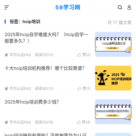
59学习网



标签：hcip培训
共 17 篇文章
2025年hcip自学难度大吗？（hcip自学一
般要多久？）
华为认证FAQ
阅读(5570)
赞(
2
)


十大hcip培训机构推荐！哪个比较靠谱？
华为认证FAQ
阅读(6313)
赞(
1
)


2025年hcip培训费多少钱？
华为认证FAQ
阅读(5978)
赞(
4
)


hcip培训骗局有哪些？深度披露华为认证