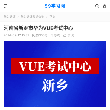
59学习网



华为认证
华为认证考点查询
正文


河南省新乡市华为VUE考试中心
2024-09-12 15:31
阅读(3558)
评论(0)
赞(
2
)
