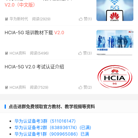
V2.0（中文版）
华为新时代
阅读(2929)
赞(
1
)


HCIA-5G 培训教材下载
V2.0
HCIA资料
阅读(5496)
赞(
3
)


HCIA-5G V2.0 考试认证介绍
HCIA资料
阅读(7529)
赞(
2
)


点击进群免费领取官方教材、教学视频等资料
华为认证备考3群（511016147）
华为认证备考2群（638936174）(已满)
华为认证备考1群（909965086）已满