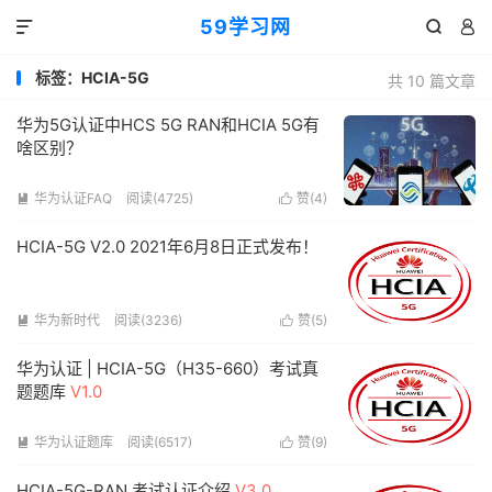
59学习网



标签：HCIA-5G
共 10 篇文章
华为5G认证中HCS 5G RAN和HCIA 5G有
啥区别？
华为认证FAQ
阅读(4725)
赞(
4
)


HCIA-5G V2.0 2021年6月8日正式发布！
华为新时代
阅读(3236)
赞(
5
)


华为认证 | HCIA-5G（H35-660）考试真
题题库
V1.0
华为认证题库
阅读(6517)
赞(
9
)


HCIA-5G-RAN 考试认证介绍
V3.0