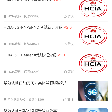
HCIA资料
阅读(5387)
赞(
2
)


HCIA-5G-RNP&RNO 考试认证介绍
V2.0
HCIA资料
阅读(4849)
赞(
2
)


HCIA-5G-Bearer 考试认证介绍
V1.0
HCIA资料
阅读(4295)
赞(
1
)


华为认证在5g方向，具体是有哪些呢?
华为认证FAQ
阅读(4139)
赞(
3
)


华为认证HCIA-5G将升级新版本！