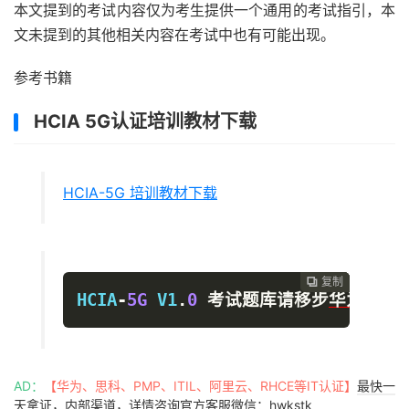
本文提到的考试内容仅为考生提供一个通用的考试指引，本
文未提到的其他相关内容在考试中也有可能出现。
参考书籍
HCIA 5G认证培训教材下载
HCIA-5G 培训教材下载
复制
复制
复制



HCIA
-
5G
 V1
.
0
考试题库请移步
华为认证
AD：
【华为、思科、PMP、ITIL、阿里云、RHCE等IT认证】
最快一
天拿证，内部渠道，详情咨询官方客服微信：hwkstk