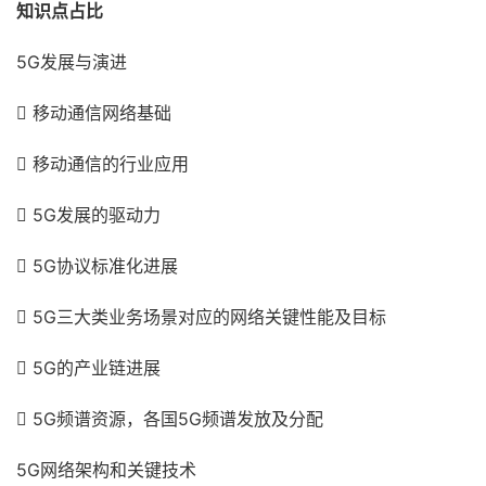
知识点占比
5G
发展与演进

移动通信网络基础

移动通信的行业应用

5G
发展的驱动力

5G
协议标准化进展

5G
三大类业务场景对应的网络关键性能及目标

5G
的产业链进展

5G
频谱资源，各国
5G
频谱发放及分配
5G
网络架构和关键技术