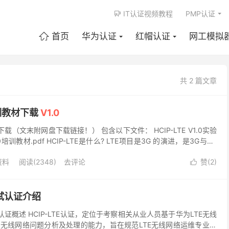
IT认证视频教程
PMP认证

首页
华为认证
红帽认证
网工模拟

共 2 篇文章
培训教材下载
V1.0
材下载（文末附网盘下载链接！） 包含以下文件： HCIP-LTE V1.0实验
V1.0培训教材.pdf HCIP-LTE是什么? LTE项目是3G 的演进，是3G与4G
资料
阅读(2348)
去评论
赞(
2
)

 考试认证介绍
大纲 认证概述 HCIP-LTE认证，定位于考察相关从业人员基于华为LTE无线
无线网络问题分析及处理的能力，旨在规范LTE无线网络运维专业人