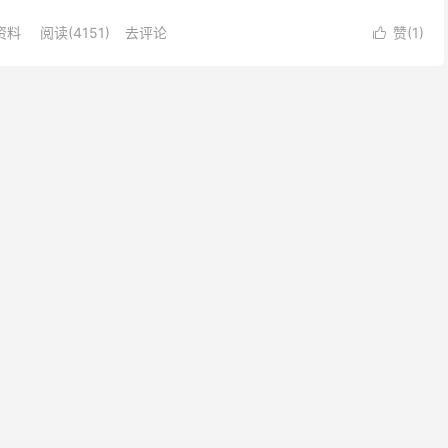
TE认证包括但不限于：...
P资料
阅读(4151)
去评论
赞(
1
)
