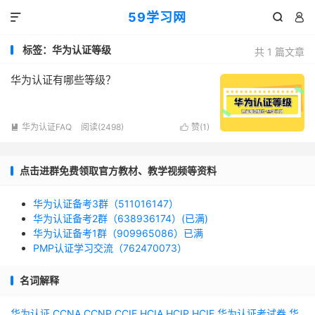
59学习网



标签：华为认证等级
共 1 篇文章
华为认证有哪些等级？
华为认证FAQ
阅读(2498)
赞(
1
)


点击进群免费领取官方教材、教学视频等资料
华为认证备考3群（511016147）
华为认证备考2群（638936174）(已满)
华为认证备考1群（909965086）已满
PMP认证学习交流（762470073）
名词解释
华为认证
CCNA
CCNP
CCIE
HCIA
HCIP
HCIE
华为认证考试券
华