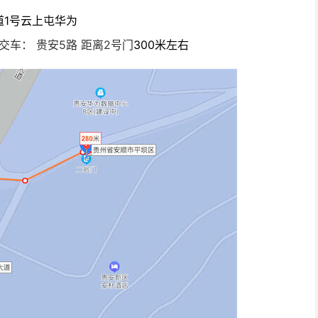
道1号云上屯华为
交车： 贵安5路 距离2号门
300米左右