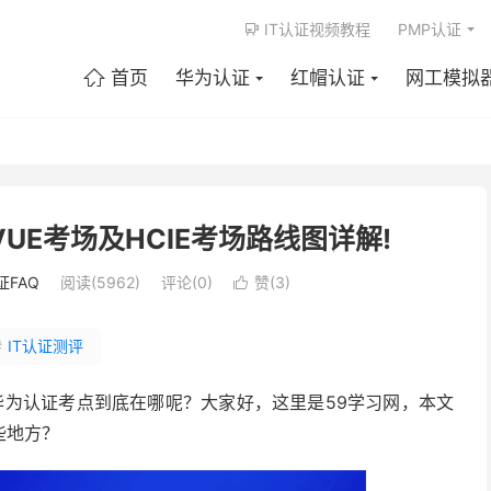
IT认证视频教程
PMP认证

首页
华为认证
红帽认证
网工模拟

UE考场及HCIE考场路线图详解!
证FAQ
阅读(5962)
评论(0)
赞(
3
)

#
IT认证测评
华为认证考点到底在哪呢？大家好，这里是59学习网，本文
些地方？