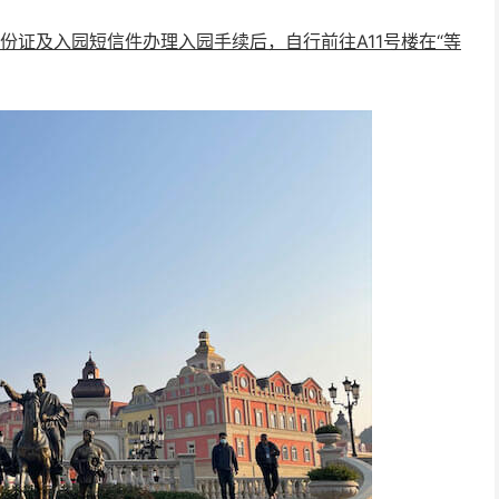
份证及入园短信件办理入园手续后，自行前往A11号楼在“等