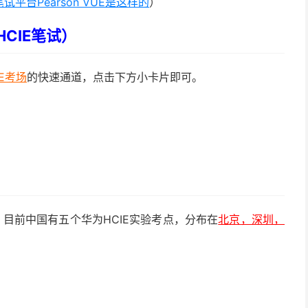
平台Pearson VUE是这样的
）
HCIE笔试）
E考场
的快速通道，点击下方小卡片即可。
试，目前中国有五个华为HCIE实验考点，分布在
北京，深圳，