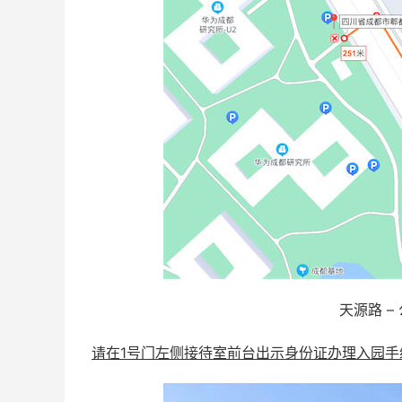
天源路 –
请在1号门左侧接待室前台出示身份证办理入园