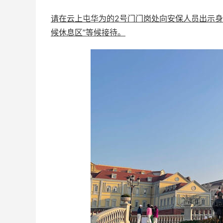
请在云上屯华为的2号门门岗处向安保人员出示身
候休息区”等候接待。