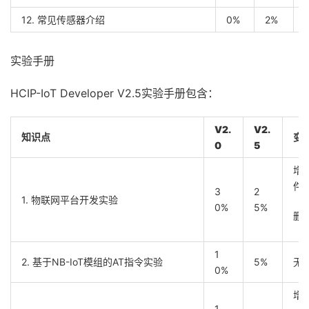
12. 常见传感器介绍
0%
2%
实验手册
HCIP-IoT Developer V2.5实验手册包含：
V2.
V2.
知识点
变
0
5
增
件
3
2
1. 物联网平台开发实验
0%
5%
删除
1
2. 基于NB-IoT模组的AT指令实验
5%
无
0%
增
1