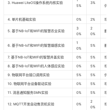
3. Huawei LiteOS操作系统内核实验
3%
5%
优
4. 单片机基础实验
0%
2%
增
3
2
5. 基于NB-IoT和WIFI的智慧农业实验
删
0%
0%
1
6. 基于NB-IoT和WIFI的智慧烟感实验
5%
删
0%
7. 基于NB-IoT和WIFI的智慧井盖实验
0%
5%
增
8. 基于NB-IoT和WIFI的人体感应实验
0%
5%
增
9. 物联网平台接口调用实验
5%
5%
优化
10. 物联网平台设备联动实验
0%
5%
增
11. 消息通知服务SMN实验
0%
5%
增
2
12. MQTT开发自动售货机实验
0%
增
0%