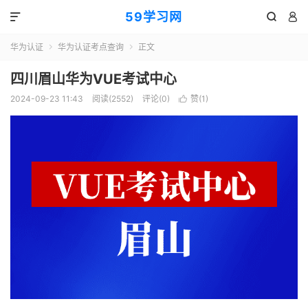
59学习网



华为认证
华为认证考点查询
正文


四川眉山华为VUE考试中心
2024-09-23 11:43
阅读(2552)
评论(0)
赞(
1
)
