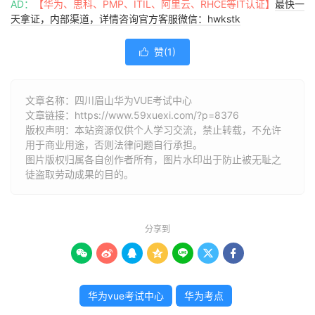
AD：
【华为、思科、PMP、ITIL、阿里云、RHCE等IT认证】
最快一
天拿证，内部渠道，详情咨询官方客服微信：hwkstk
赞(
1
)

文章名称：四川眉山华为VUE考试中心
文章链接：
https://www.59xuexi.com/?p=8376
版权声明：本站资源仅供个人学习交流，禁止转载，不允许
用于商业用途，否则法律问题自行承担。
图片版权归属各自创作者所有，图片水印出于防止被无耻之
徒盗取劳动成果的目的。
分享到







华为vue考试中心
华为考点