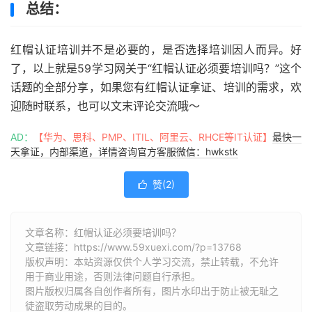
总结：
红帽认证培训并不是必要的，是否选择培训因人而异。好
了，以上就是59学习网关于“红帽认证必须要培训吗？”这个
话题的全部分享，如果您有红帽认证拿证、培训的需求，欢
迎随时联系，也可以文末评论交流哦～
AD：
【华为、思科、PMP、ITIL、阿里云、RHCE等IT认证】
最快一
天拿证，内部渠道，详情咨询官方客服微信：hwkstk
赞(
2
)

文章名称：红帽认证必须要培训吗？
文章链接：
https://www.59xuexi.com/?p=13768
版权声明：本站资源仅供个人学习交流，禁止转载，不允许
用于商业用途，否则法律问题自行承担。
图片版权归属各自创作者所有，图片水印出于防止被无耻之
徒盗取劳动成果的目的。