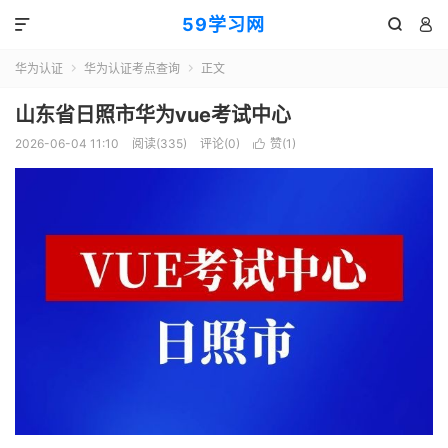
59学习网



华为认证
华为认证考点查询
正文


山东省日照市华为vue考试中心
2026-06-04 11:10
阅读(335)
评论(0)
赞(
1
)
