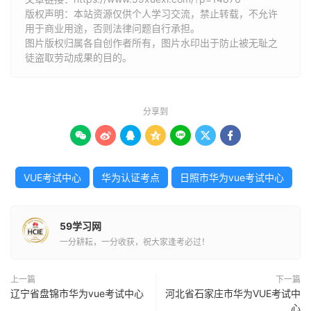
版权声明：本站资源仅供个人学习交流，禁止转载，不允许
用于商业用途，否则法律问题自行承担。
图片版权归属各自创作者所有，图片水印出于防止被无耻之
徒盗取劳动成果的目的。
分享到







VUE考试中心
华为认证考点
日照市华为vue考试中心
59学习网
一分耕耘，一分收获，祝大家逢考必过！
上一篇
下一篇
辽宁省盘锦市华为vue考试中心
河北省石家庄市华为VUE考试中
心