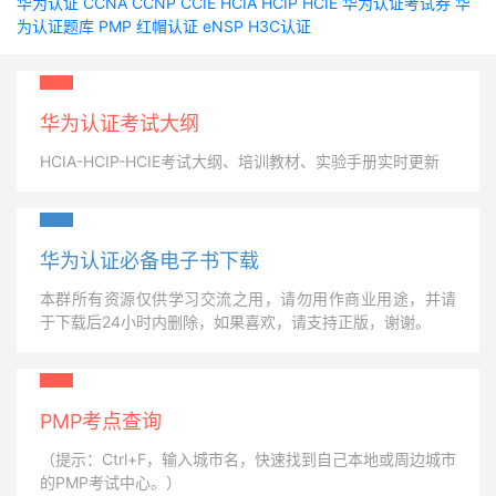
华为认证
CCNA
CCNP
CCIE
HCIA
HCIP
HCIE
华为认证考试券
华
为认证题库
PMP
红帽认证
eNSP
H3C认证
华为认证考试大纲
HCIA-HCIP-HCIE考试大纲、培训教材、实验手册实时更新
华为认证必备电子书下载
本群所有资源仅供学习交流之用，请勿用作商业用途，并请
于下载后24小时内删除，如果喜欢，请支持正版，谢谢。
PMP考点查询
（提示：Ctrl+F，输入城市名，快速找到自己本地或周边城市
的PMP考试中心。）