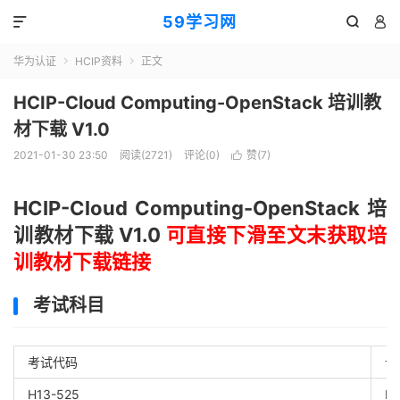
59学习网



华为认证
HCIP资料
正文


HCIP-Cloud Computing-OpenStack 培训教
材下载 V1.0
2021-01-30 23:50
阅读(2721)
评论(0)
赞(
7
)

HCIP-Cloud Computing-OpenStack 培
训教材下载 V1.0
可直接下滑至文末获取培
训教材下载链接
考试科目
考试代码
认
H13-525
HC