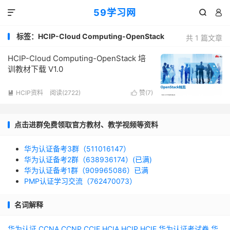
59学习网



标签：HCIP-Cloud Computing-OpenStack
共 1 篇文章
HCIP-Cloud Computing-OpenStack 培
训教材下载 V1.0
HCIP资料
阅读(2722)
赞(
7
)


点击进群免费领取官方教材、教学视频等资料
华为认证备考3群（511016147）
华为认证备考2群（638936174）(已满)
华为认证备考1群（909965086）已满
PMP认证学习交流（762470073）
名词解释
华为认证
CCNA
CCNP
CCIE
HCIA
HCIP
HCIE
华为认证考试券
华