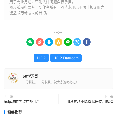
用于商业用途，否则法律问题自行承担。
图片版权归属各自创作者所有，图片水印出于防止被无耻之
徒盗取劳动成果的目的。
分享到







HCIP
HCIP-Datacom
59学习网
一分耕耘，一分收获，祝大家逢考必过！
上一篇
下一篇
hcip城市考点在哪儿？
思科EVE-NG模拟器使用教程
相关推荐