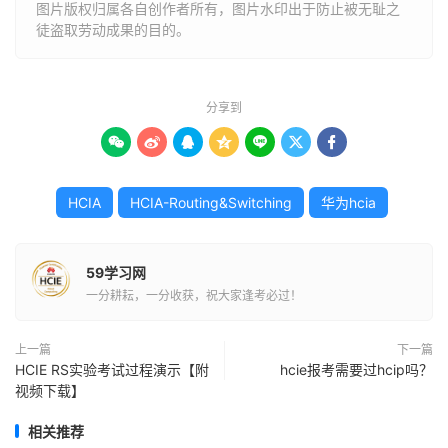
图片版权归属各自创作者所有，图片水印出于防止被无耻之
徒盗取劳动成果的目的。
分享到







HCIA
HCIA-Routing&Switching
华为hcia
59学习网
一分耕耘，一分收获，祝大家逢考必过！
上一篇
下一篇
HCIE RS实验考试过程演示【附
hcie报考需要过hcip吗？
视频下载】
相关推荐